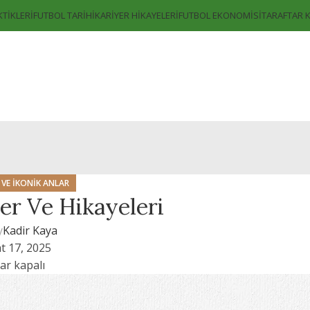
KTIKLERI
FUTBOL TARIHI
KARIYER HIKAYELERI
FUTBOL EKONOMISI
TARAFTAR 
 VE İKONIK ANLAR
er Ve Hikayeleri
y
Kadir Kaya
t 17, 2025
ar kapalı