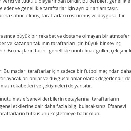
verici ve tutkulu olaylarından biridir. Bu derbiler, genellikle
der ve genellikle taraftarlar için ayrı bir anlam taşır.
arına sahne olmuş, taraftarları coşturmuş ve duygusal bir
ı arasında büyük bir rekabet ve dostane olmayan bir atmosfer
eder ve kazanan takımın taraftarları için büyük bir sevinç,
ır. Bu maçların tarihi, genellikle unutulmaz goller, çekişmeli
r. Bu maçlar, taraftarlar için sadece bir futbol maçından dah
atırlayacakları anılar ve duygusal anlar olarak değerlendirirle
maz rekabetleri ve çekişmeleri de yansıtır.
nutulmaz efsanevi derbilerin detaylarına, taraftarların
nel etkilerine dair daha fazla bilgi bulacaksınız. Efsanevi
taraftarların tutkusunu keşfetmeye hazır olun.