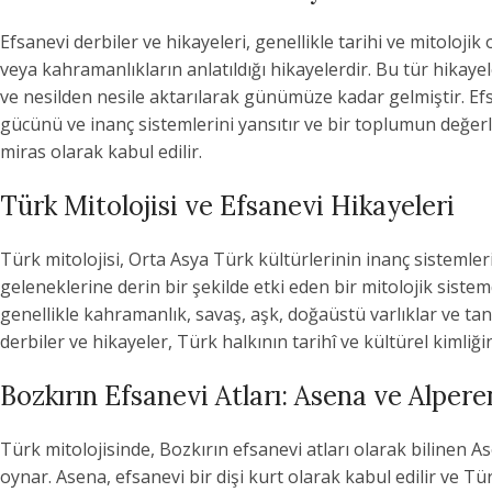
Efsanevi derbiler ve hikayeleri, genellikle tarihi ve mitoloji
veya kahramanlıkların anlatıldığı hikayelerdir. Bu tür hikayel
ve nesilden nesile aktarılarak günümüze kadar gelmiştir. Efsa
gücünü ve inanç sistemlerini yansıtır ve bir toplumun değerle
miras olarak kabul edilir.
Türk Mitolojisi ve Efsanevi Hikayeleri
Türk mitolojisi, Orta Asya Türk kültürlerinin inanç sistemler
geleneklerine derin bir şekilde etki eden bir mitolojik siste
genellikle kahramanlık, savaş, aşk, doğaüstü varlıklar ve tan
derbiler ve hikayeler, Türk halkının tarihî ve kültürel kimliğ
Bozkırın Efsanevi Atları: Asena ve Alpere
Türk mitolojisinde, Bozkırın efsanevi atları olarak bilinen A
oynar. Asena, efsanevi bir dişi kurt olarak kabul edilir ve Tü