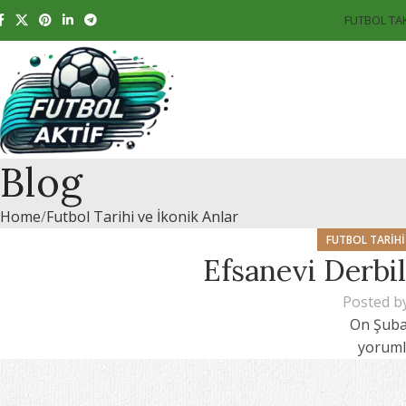
FUTBOL TA
Blog
Home
Futbol Tarihi ve İkonik Anlar
FUTBOL TARIHI
Efsanevi Derbil
Posted b
On Şuba
yoruml