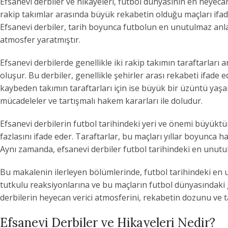
Efsanevi derbiler ve hikayeleri, futbol dünyasının en heyecan 
rakip takımlar arasında büyük rekabetin olduğu maçları ifade e
Efsanevi derbiler, tarih boyunca futbolun en unutulmaz anl
atmosfer yaratmıştır.
Efsanevi derbilerde genellikle iki rakip takımın taraftarlar
oluşur. Bu derbiler, genellikle şehirler arası rekabeti ifade 
kaybeden takımın taraftarları için ise büyük bir üzüntü yaşan
mücadeleler ve tartışmalı hakem kararları ile doludur.
Efsanevi derbilerin futbol tarihindeki yeri ve önemi büyüktü
fazlasını ifade eder. Taraftarlar, bu maçları yıllar boyunca h
Aynı zamanda, efsanevi derbiler futbol tarihindeki en unutul
Bu makalenin ilerleyen bölümlerinde, futbol tarihindeki en u
tutkulu reaksiyonlarına ve bu maçların futbol dünyasındaki ge
derbilerin heyecan verici atmosferini, rekabetin dozunu ve 
Efsanevi Derbiler ve Hikayeleri Nedir?