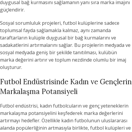
duygusal bağ kurmasını sağlamanın yanı sıra marka imajını
güçlendirir.
Sosyal sorumluluk projeleri, futbol kulüplerine sadece
toplumsal fayda sağlamakla kalmaz, aynı zamanda
taraftarların kulüple duygusal bir bağ kurmalarını ve
sadakatlerini artırmalarını sağlar. Bu projelerin medyada ve
sosyal medyada geniş bir şekilde tanıtılması, kulübün
marka değerini artırır ve toplum nezdinde olumlu bir imaj
oluşturur.
Futbol Endüstrisinde Kadın ve Gençlerin
Markalaşma Potansiyeli
Futbol endüstrisi, kadın futbolcuların ve genç yeteneklerin
markalaşma potansiyelini keşfederek marka değerlerini
artırmayı hedefler. Özellikle kadın futbolunun uluslararası
alanda popülerliğinin artmasıyla birlikte, futbol kulüpleri ve