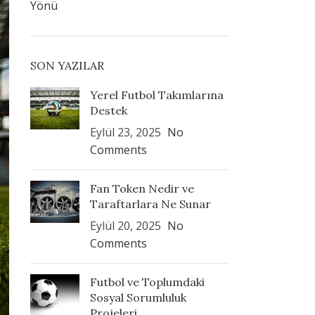
Yönü
SON YAZILAR
Yerel Futbol Takımlarına
Destek
Eylül 23, 2025
No
Comments
Fan Token Nedir ve
Taraftarlara Ne Sunar
Eylül 20, 2025
No
Comments
Futbol ve Toplumdaki
Sosyal Sorumluluk
Projeleri