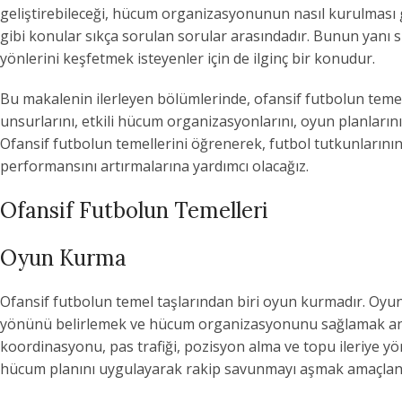
geliştirebileceği, hücum organizasyonunun nasıl kurulması g
gibi konular sıkça sorulan sorular arasındadır. Bunun yanı sı
yönlerini keşfetmek isteyenler için de ilginç bir konudur.
Bu makalenin ilerleyen bölümlerinde, ofansif futbolun temelle
unsurlarını, etkili hücum organizasyonlarını, oyun planların
Ofansif futbolun temellerini öğrenerek, futbol tutkunlarını
performansını artırmalarına yardımcı olacağız.
Ofansif Futbolun Temelleri
Oyun Kurma
Ofansif futbolun temel taşlarından biri oyun kurmadır. Oyu
yönünü belirlemek ve hücum organizasyonunu sağlamak anl
koordinasyonu, pas trafiği, pozisyon alma ve topu ileriye yö
hücum planını uygulayarak rakip savunmayı aşmak amaçlanı