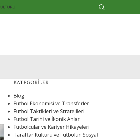
KÜLTÜRÜ
KATEGORILER
Blog
Futbol Ekonomisi ve Transferler
Futbol Taktikleri ve Stratejileri
Futbol Tarihi ve İkonik Anlar
Futbolcular ve Kariyer Hikayeleri
Taraftar Kültürü ve Futbolun Sosyal