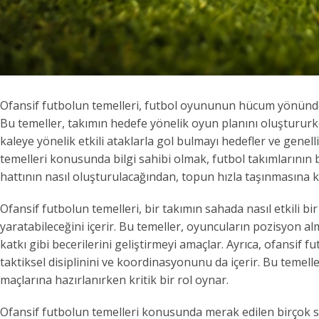
Ofansif futbolun temelleri, futbol oyununun hücum yönündeki
Bu temeller, takımın hedefe yönelik oyun planını oluştururken
kaleye yönelik etkili ataklarla gol bulmayı hedefler ve genell
temelleri konusunda bilgi sahibi olmak, futbol takımlarının ba
hattının nasıl oluşturulacağından, topun hızla taşınmasına k
Ofansif futbolun temelleri, bir takımın sahada nasıl etkili b
yaratabileceğini içerir. Bu temeller, oyuncuların pozisyo
katkı gibi becerilerini geliştirmeyi amaçlar. Ayrıca, ofansif 
taktiksel disiplinini ve koordinasyonunu da içerir. Bu temell
maçlarına hazırlanırken kritik bir rol oynar.
Ofansif futbolun temelleri konusunda merak edilen birçok so