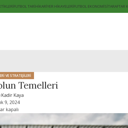
KTIKLERI
FUTBOL TARIHI
KARIYER HIKAYELERI
FUTBOL EKONOMISI
TARAFTAR 
RI VE STRATEJILERI
olun Temelleri
y
Kadir Kaya
ık 9, 2024
ar kapalı