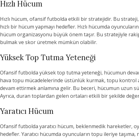
Hızlı Hücum
Hızlı hücum, ofansif futbolda etkili bir stratejidir. Bu strate
hızlı bir hücum yapmayı hedefler. Hızlı hücumda oyuncuların
hücum organizasyonu büyük önem taşır. Bu stratejiyle raki
bulmak ve skor üretmek mümkün olabilir.
Yüksek Top Tutma Yeteneği
Ofansif futbolda yüksek top tutma yeteneği, hücumun devamlı
hava topu mücadelelerinde üstünlük kurmak, topu kontrol a
devam ettirmek anlamına gelir. Bu beceri, hücumun uzun sür
Ayrıca, duran toplardan gelen ortaları etkili bir şekilde de
Yaratıcı Hücum
Ofansif futbolda yaratıcı hücum, beklenmedik hareketler, oy
hedefler. Yaratıcı hücumda oyuncuların topu ileriye taşıma,