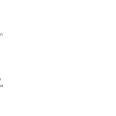
ın
n
na