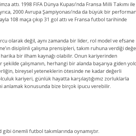
mza attı. 1998 FIFA Dünya Kupası’nda Fransa Milli Takımı ile
 Ayrıca, 2000 Avrupa Şampiyonası’nda da büyük bir performa
ayla 108 maça çıkıp 31 gol attı ve Fransa futbol tarihinde
rcu olarak değil, aynı zamanda bir lider, rol model ve efsane
ne’ın disiplinli çalışma prensipleri, takım ruhuna verdiği değe
harika bir ilham kaynağı olabilir. Onun kariyerinden
bir şekilde çalışmanın, herhangi bir alanda başarıya giden yol
rliğin, bireysel yeteneklerin ötesinde ne kadar değerli
lculuk kariyeri, günlük hayatta karşılaştığımız zorluklarla
ni anlamak konusunda bize birçok ipucu verebilir.
 gibi önemli futbol takımlarında oynamıştır.