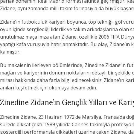
parlak dönemini Real Madrid forması altında geçirmiştir. 
Zidane, aynı zamanda milli takım formasıyla da büyük başarıl
Zidane’ın futbolculuk kariyeri boyunca, top tekniği, gol vuruş
oyun içinde sergilediği liderlik ve takım arkadaşlarına olan s
unutulmaz maça imza atan Zidane, özellikle 2006 FIFA Dünya
yaptığı kafa vuruşuyla hatırlanmaktadır. Bu olay, Zidane’ın k
kalmıştır.
Bu makalenin ilerleyen bölümlerinde, Zinedine Zidane’ın futb
maçları ve kariyerinin dönüm noktalarını detaylı bir şekilde 
mirası hakkında daha fazla bilgi edineceksiniz. Zidane’ın ka
anıları keşfetmek için okumaya devam edin.
Zinedine Zidane’ın Gençlik Yılları ve Kari
Zinedine Zidane, 23 Haziran 1972’de Marsilya, Fransa’da doğ
sürede dikkat çekti. 1989 yılında Cannes takımıyla profesyo
gösterdiği performansla dikkatleri üzerine çeken Zidane, d