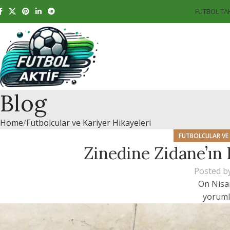
FUTBOL TA
Blog
Home
Futbolcular ve Kariyer Hikayeleri
FUTBOLCULAR VE 
Zinedine Zidane’ın 
Posted b
On Nisa
yoruml