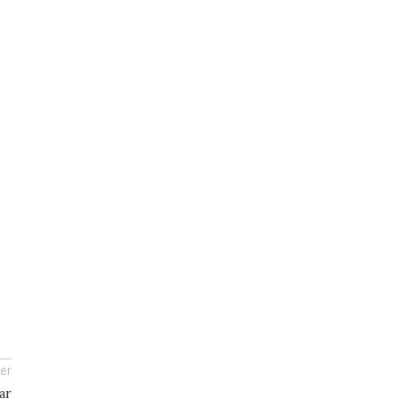
er
ar