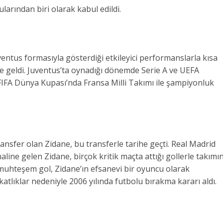
arından biri olarak kabul edildi.
uventus formasıyla gösterdiği etkileyici performanslarla kısa
ne geldi. Juventus’ta oynadığı dönemde Serie A ve UEFA
 FIFA Dünya Kupası’nda Fransa Milli Takımı ile şampiyonluk
ansfer olan Zidane, bu transferle tarihe geçti. Real Madrid
line gelen Zidane, birçok kritik maçta attığı gollerle takımı
ı muhteşem gol, Zidane’ın efsanevi bir oyuncu olarak
atlıklar nedeniyle 2006 yılında futbolu bırakma kararı aldı.