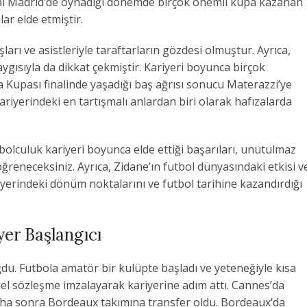
Real Madrid’de oynadığı dönemde birçok önemli kupa kazanan
ar elde etmiştir.
ları ve asistleriyle taraftarların gözdesi olmuştur. Ayrıca,
aygısıyla da dikkat çekmiştir. Kariyeri boyunca birçok
 Kupası finalinde yaşadığı baş ağrısı sonucu Materazzi’ye
ariyerindeki en tartışmalı anlardan biri olarak hafızalarda
olculuk kariyeri boyunca elde ettiği başarıları, unutulmaz
öğreneceksiniz. Ayrıca, Zidane’ın futbol dünyasındaki etkisi v
riyerindeki dönüm noktalarını ve futbol tarihine kazandırdığı
yer Başlangıcı
du. Futbola amatör bir kulüpte başladı ve yeteneğiyle kısa
nel sözleşme imzalayarak kariyerine adım attı. Cannes’da
aha sonra Bordeaux takımına transfer oldu. Bordeaux’da