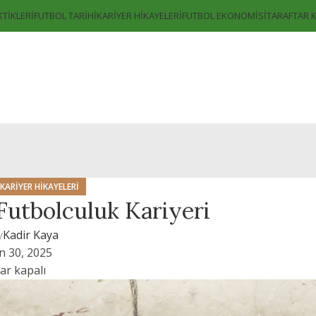
KTIKLERI
FUTBOL TARIHI
KARIYER HIKAYELERI
FUTBOL EKONOMISI
TARAFTAR 
KARIYER HIKAYELERI
Futbolculuk Kariyeri
y
Kadir Kaya
n 30, 2025
ar kapalı